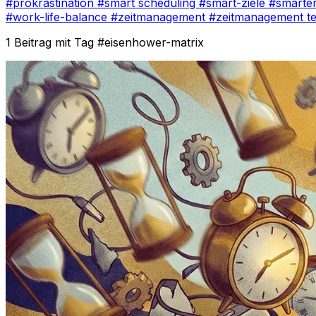
#prokrastination
#smart scheduling
#smart-ziele
#smarte
#work-life-balance
#zeitmanagement
#zeitmanagement t
1 Beitrag mit Tag
#eisenhower-matrix