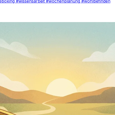
meboxing
#wissensarbeit
#wochenplanung
#wohlbefinden