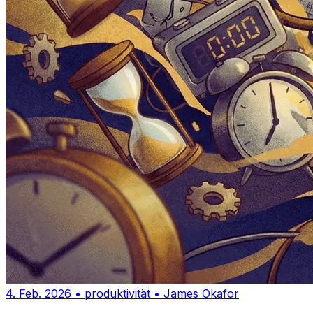
4. Feb. 2026
•
produktivität
•
James Okafor