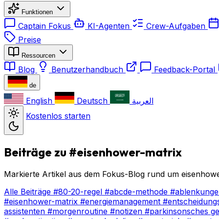
Funktionen
Captain Fokus
KI-Agenten
Crew-Aufgaben
Preise
Ressourcen
Blog
Benutzerhandbuch
Feedback-Portal
de
English
Deutsch
العربية
Kostenlos starten
Beiträge zu #eisenhower-matrix
Markierte Artikel aus dem Fokus-Blog rund um eisenhowe
Alle Beiträge
#80-20-regel
#abcde-methode
#ablenkung
#eisenhower-matrix
#energiemanagement
#entscheidung
assistenten
#morgenroutine
#notizen
#parkinsonsches g