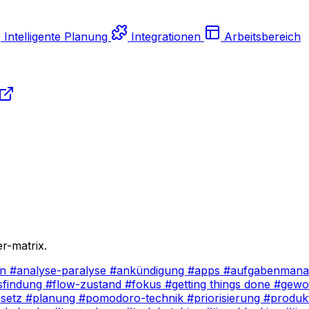
Intelligente Planung
Integrationen
Arbeitsbereich
r-matrix.
en
#analyse-paralyse
#ankündigung
#apps
#aufgabenman
sfindung
#flow-zustand
#fokus
#getting things done
#gewo
esetz
#planung
#pomodoro-technik
#priorisierung
#produkt