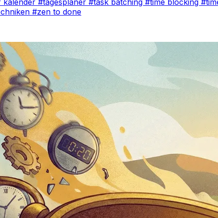
r kalender
#tagesplaner
#task batching
#time blocking
#ti
echniken
#zen to done