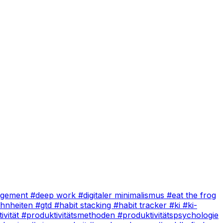
agement
#deep work
#digitaler minimalismus
#eat the frog
hnheiten
#gtd
#habit stacking
#habit tracker
#ki
#ki-
ivität
#produktivitätsmethoden
#produktivitätspsychologie