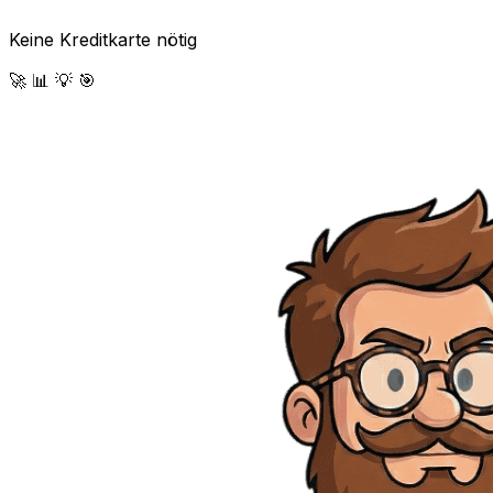
Keine Kreditkarte nötig
🚀
📊
💡
🎯