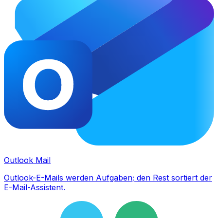
Outlook Mail
Outlook-E-Mails werden Aufgaben; den Rest sortiert der
E-Mail-Assistent.