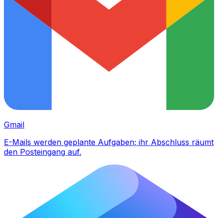
Gmail
E-Mails werden geplante Aufgaben; ihr Abschluss räumt
den Posteingang auf.