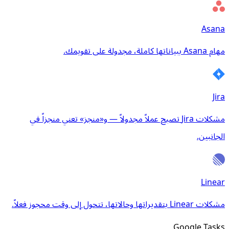
Asana
مهام Asana ببياناتها كاملة، مجدولة على تقويمك.
Jira
مشكلات Jira تصبح عملاً مجدولاً — و«منجز» تعني منجزاً في
الجانبين.
Linear
مشكلات Linear بتقديراتها وحالاتها، تتحول إلى وقت محجوز فعلاً.
Google Tasks