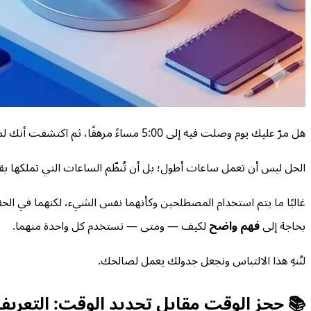
هل مرّ عليك يوم وصلت فيه إلى 5:00 مساءً مرهقًا، ثم اكتشفت أنك لم تُنجز
الحل ليس أن تعمل ساعات أطول؛ بل أن تُنظّم الساعات التي تملكها بق
غالبًا ما يتم استخدام المصطلحين وكأنهما نفس الشيء، لكنهما في الح
بحاجة إلى
فهم واضح
لكيف — ومتى — تستخدم كل واحدة منهما.
لنُنهِ هذا الالتباس ونجعل جدولك يعمل لصالحك.
📚 حجز الوقت مقابل تحديد الوقت: التعريف