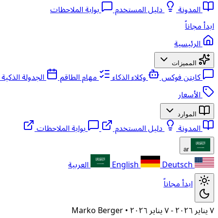
المدونة
دليل المستخدم
بوابة الملاحظات
ابدأ مجاناً
الرئيسية
المميزات
كابتن فوكس
وكلاء الذكاء
مهام الطاقم
الجدولة الذكية
الأسعار
الموارد
المدونة
دليل المستخدم
بوابة الملاحظات
ar
Deutsch
English
العربية
ابدأ مجاناً
٧ يناير ٢٠٢٦
- ٧ يناير ٢٠٢٦
•
Marko Berger