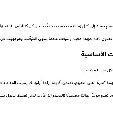
سيم يومك إلى كتل زمنية محددة، بحيث تُخصَّص كل كتلة لمهمة بعينها
قصوى ثابتة لمهمة معيّنة وتتوقف عندما ينتهي المؤقّت. وهو يجيب عن 
ت الأساسية
ي لكل منهما مختلف.
ة “منزلًا” على التقويم، تضمن ألا يتم إزاحة أولوياتك بسبب المقاطعات 
ما تضع موعدًا نهائيًا مصطنعًا (الصندوق)، فأنت تدفع نفسك للعمل بشك