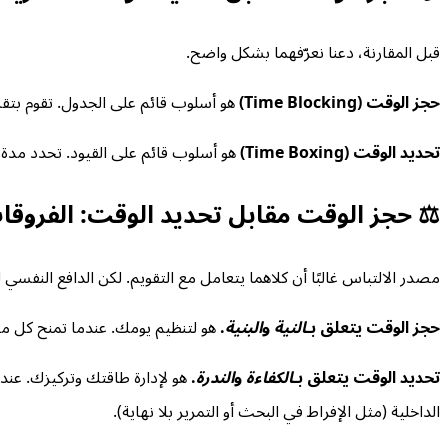
قبل المقارنة، دعنا نعرّفهما بشكل واضح.
حجز الوقت (Time Blocking)
هو أسلوب قائم على الجدول. تقوم بتق
تحديد الوقت (Time Boxing)
هو أسلوب قائم على القيود. تحدد مدة 
⚖️ حجز الوقت مقابل تحديد الوقت: الفروقا
مصدر الالتباس غالبًا أن كلاهما يتعامل مع التقويم. لكن الدافع النفس
حجز الوقت يتعلق بـ
النية
و
البنية
.
هو لتنظيم يومك. عندما تمنح كل مهم
تحديد الوقت يتعلق بـ
الكفاءة
و
الندرة
.
هو لإدارة طاقتك وتركيزك. عند
الداخلية (مثل الإفراط في البحث أو التمرير بلا نهاية).