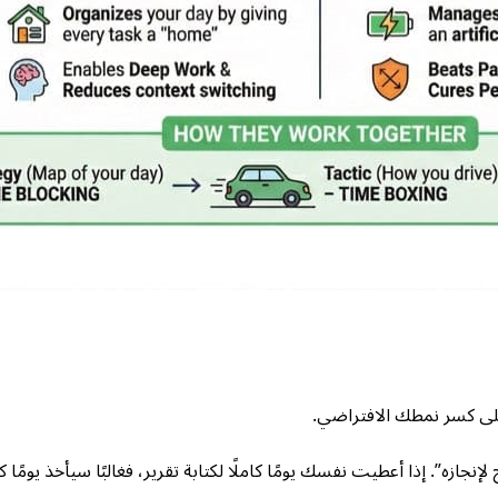
على كسر نمطك الافتراضي.
إنجازه”. إذا أعطيت نفسك يومًا كاملًا لكتابة تقرير، فغالبًا سيأخذ يومًا كا