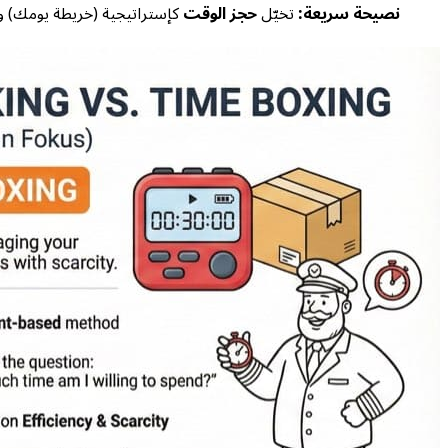
نصيحة سريعة:
تخيّل
حجز الوقت
كإستراتيجية (خريطة يومك) و